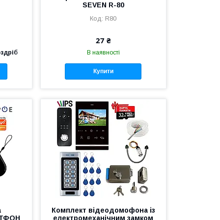
SEVEN R-80
R80
27 ₴
оздріб
В наявності
Купити
а
Комплект відеодомофона із
РТФОН
електромеханічним замком