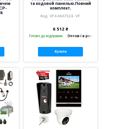
вачем
та кодовой панелью.Повний
CP-
комплект.
ck
VF4 AKAT124- VF
6 512 ₴
Готово до відправки
Оптом і в роздріб
Купити