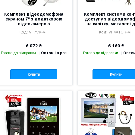
Комплект відеодомофона
Комплект системи ко
екраном 7" з додатковою
доступу з відеодомо
відеокамерою
на калітку, металеві д
VF7VK-VF
VF4ATCR-VF
6 072 ₴
6 160 ₴
Готово до відправки
Оптом і в роздріб
Готово до відправки
Оптом
Купити
Купити