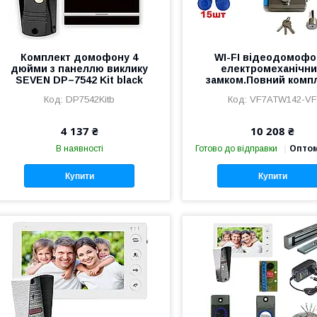
Комплект домофону 4
WI-FI відеодомофо
дюйми з панеллю виклику
електромеханічн
SEVEN DP–7542 Kit black
замком.Повний компл
DP7542Kitb
VF7ATW142-V
4 137 ₴
10 208 ₴
В наявності
Готово до відправки
Оптом
Купити
Купити