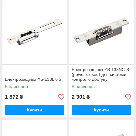
Електрозащіпка YS-133NС-S
(power closed) для системи
Електрозащіпка YS-138LK-S
контролю доступу
В наявності
В наявності
1 872
2 301
₴
₴
Купити
Купити