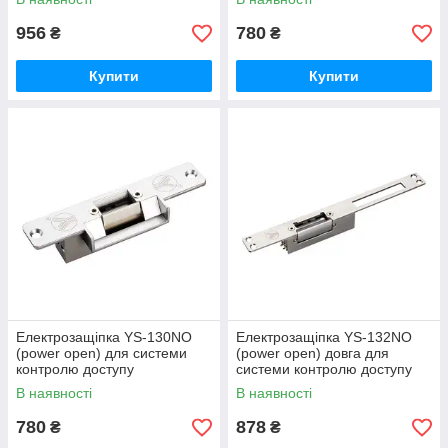
956
780
₴
₴
Купити
Купити
Електрозащіпка YS-130NO
Електрозащіпка YS-132NO
(power open) для системи
(power open) довга для
контролю доступу
системи контролю доступу
В наявності
В наявності
780
878
₴
₴