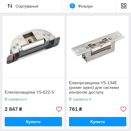
Сортування
0
Фільтри
Електрозащіпка YS-134E
(power open) для системи
Електрозащіпка YS-622-S
контролю доступу
В наявності
В наявності
2 847
761
₴
₴
Купити
Купити