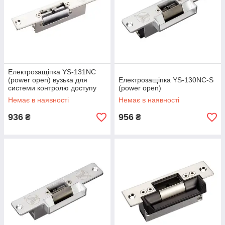
Електрозащіпка YS-131NC
(power open) вузька для
Електрозащіпка YS-130NC-S
системи контролю доступу
(pоwer open)
Немає в наявності
Немає в наявності
936
956
₴
₴