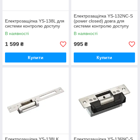
Електрозащіпка YS-132NC-S
Електрозащіпка YS-138L для
(power closed) довга для
системи контролю доступу
системи контролю доступу
В наявності
В наявності
1 599
995
₴
₴
Купити
Купити
Електрозащіпка YS-138LK
Електрозащіпка YS-136NC-S