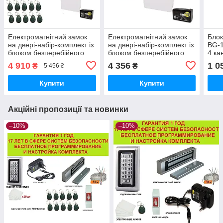
Електромагнітний замок
Електромагнітний замок
Блок
на двері-набір-комплект із
на двері-набір-комплект із
BG-1
блоком безперебійного
блоком безперебійного
4 ка
живлення
живлення
4 910
4 356
1 0
₴
₴
5 456 ₴
Купити
Купити
Акційні пропозиції та новинки
–10%
–10%