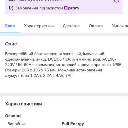
Замовлення під захистом
Опис
Характеристики
Доставка
Оплата
Умови п
Опис
Безперебійний блок живлення зовнішній, імпульсний,
одноканальний, вихід: DC13.6 / 3A, клеммник; вхід: AC190-
240V / 50-60Hz, клеммник; металевий корпус з кришкою. IP66.
Розміри: 265 х 195 х 75 мм. Можливе встановлення
акумулятора 1.2Ah, 2.2Ah, 4Ah, 7Ah
Характеристики
Основні
Виробник
Full Energy