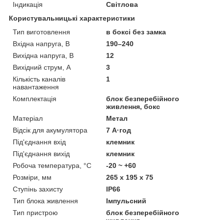
Індикація
Світлова
Користувальницькі характеристики
Тип виготовлення
в боксі без замка
Вхідна напруга, В
190–240
Вихідна напруга, В
12
Вихідний струм, А
3
Кількість каналів
1
навантаження
Комплектація
блок безперебійного
живлення, бокс
Матеріал
Метал
Відсік для акумулятора
7 А·год
Під'єднання вхід
клемник
Під'єднання вихід
клемник
Робоча температура, °C
-20 ~ +60
Розміри, мм
265 х 195 х 75
Ступінь захисту
IP66
Тип блока живлення
Імпульсний
Тип пристрою
блок безперебійного