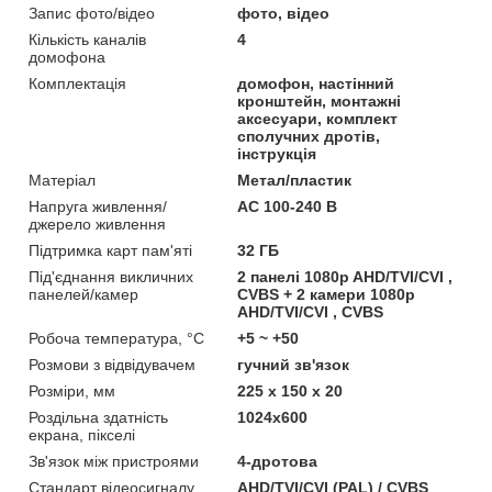
Запис фото/відео
фото, відео
Кількість каналів
4
домофона
Комплектація
домофон, настінний
кронштейн, монтажні
аксесуари, комплект
сполучних дротів,
інструкція
Матеріал
Метал/пластик
Напруга живлення/
AC 100-240 В
джерело живлення
Підтримка карт пам'яті
32 ГБ
Під'єднання викличних
2 панелі 1080p AHD/TVI/CVI ,
панелей/камер
CVBS + 2 камери 1080p
AHD/TVI/CVI , CVBS
Робоча температура, °C
+5 ~ +50
Розмови з відвідувачем
гучний зв'язок
Розміри, мм
225 х 150 х 20
Роздільна здатність
1024x600
екрана, пікселі
Зв'язок між пристроями
4-дротова
Стандарт відеосигналу
AHD/TVI/CVI (PAL) / CVBS