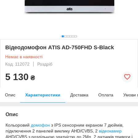
Відеодомофон ATIS AD-750FHD S-Black
Немає в наявності
Код: 112072
Роздріб
5 130
₴
Опис
Характеристики
Доставка
Оплата
Умови 
Опис
Кольоровий
домофон
з IPS сенсорним екраном 7 дюймів,
підключення 2 панелей виклику AHD/CVBS, 2
відеокамер
AHD/CVBS з роздільною здатністю до 2Мп, 2 датчиків тривоги і