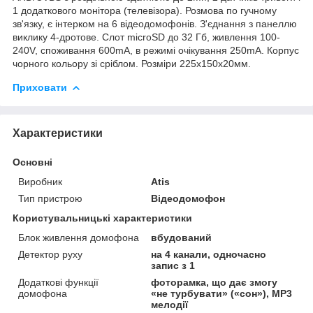
1 додаткового монітора (телевізора). Розмова по гучному
зв'язку, є інтерком на 6 відеодомофонів. З'єднання з панеллю
виклику 4-дротове. Слот microSD до 32 Гб, живлення 100-
240V, споживання 600mA, в режимі очікування 250mA. Корпус
чорного кольору зі сріблом. Розміри 225x150x20мм.
Приховати
Характеристики
Основні
Виробник
Atis
Тип пристрою
Відеодомофон
Користувальницькі характеристики
Блок живлення домофона
вбудований
Детектор руху
на 4 канали, одночасно
запис з 1
Додаткові функції
фоторамка, що дає змогу
домофона
«не турбувати» («сон»), MP3
мелодії