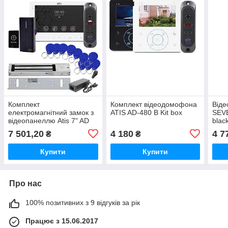
Комплект
Комплект відеодомофона
Віде
електромагнітний замок з
ATIS AD-480 B Kit box
SEV
відеопанеллю Atis 7" AD
blac
780FHD
7 501,20
4 180
4 7
₴
₴
Купити
Купити
Про нас
100% позитивних з 9 відгуків за рік
Працює з 15.06.2017