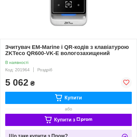
Зчитувач EM-Marine і QR-кодів з клавіатурою
ZKTeco QR600-VK-E вологозахищений
В наявності
Код: 201964
Роздріб
5 062
₴
Купити
або
Купити з
Що таке купити з Пром?