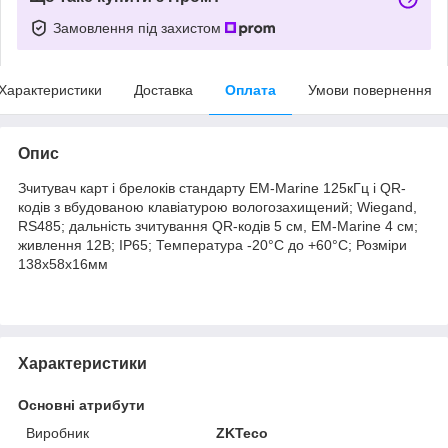
Замовлення під захистом
Характеристики
Доставка
Оплата
Умови повернення
Опис
Зчитувач карт і брелоків стандарту EM-Marine 125кГц і QR-
кодів з вбудованою клавіатурою вологозахищений; Wiegand,
RS485; дальність зчитування QR-кодів 5 см, EM-Marine 4 см;
живлення 12В; IP65; Температура -20°C до +60°C; Розміри
138х58х16мм
Характеристики
Основні атрибути
Виробник
ZKTeco