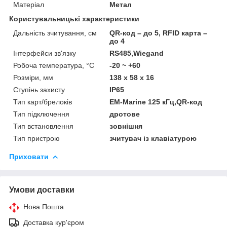
Матеріал
Метал
Користувальницькі характеристики
Дальність зчитування, см
QR-код – до 5, RFID карта –
до 4
Інтерфейси зв'язку
RS485,Wiegand
Робоча температура, °C
-20 ~ +60
Розміри, мм
138 х 58 х 16
Ступінь захисту
IP65
Тип карт/брелоків
EM-Marine 125 кГц,QR-код
Тип підключення
дротове
Тип встановлення
зовнішня
Тип пристрою
зчитувач із клавіатурою
Приховати
Умови доставки
Нова Пошта
Доставка кур'єром