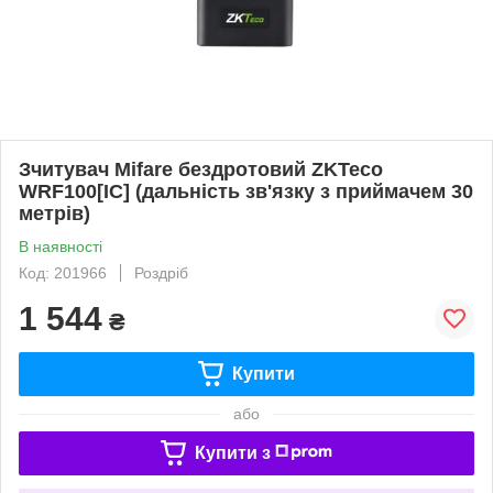
Зчитувач Mifare бездротовий ZKTeco
WRF100[IC] (дальність зв'язку з приймачем 30
метрів)
В наявності
Код: 201966
Роздріб
1 544
₴
Купити
або
Купити з