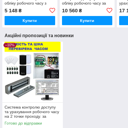
обліку робочого часу з
обліку робочого часу за
урах
розпізнаванням облич
картками
за в
5 148
10 560
17 
₴
₴
ZKTeco Horus TL1
BRO
Купити
Купити
Акційні пропозиції та новинки
–10%
Система контролю доступу
та урахування робочого часу
на 2 точки проходу. за
картками.BIG BROTHER.
Готово до відправки