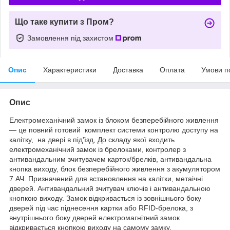
Що таке купити з Пром?
Замовлення під захистом
Опис
Характеристики
Доставка
Оплата
Умови п
Опис
Електромеханічний замок із блоком безперебійного живлення
— це повний готовий комплект системи контролю доступу на
калітку, на двері в під'їзд, До складу якої входить
електромеханічний замок із брелоками, контролер з
антивандальним зчитувачем карток/брелків, антивандальна
кнопка виходу, блок безперебійного живлення з акумулятором
7 АЧ. Призначений для встановлення на калітки, метаічні
дверей. Антивандальний зчитувач ключів і антивандальною
кнопкою виходу. Замок відкривається із зовнішнього боку
дверей під час піднесення картки або RFID-брелока, з
внутрішнього боку дверей електромагнітний замок
відкривається кнопкою виходу на самому замку.