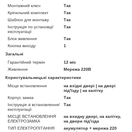
Монтажний ключ
Так
Кріпильний комплект
Так
Шаблон для монтажу
Так
Інструкція по установці/
Так
експлуатації
Блок живлення
Так
Кнопка виходу
1
Загальні
Гарантійний термін
12 міс
Живлення
Мережа 220В
Користувальницькі характеристики
Місце встановлення
на вхідні двері | на двері
під'їзду | на калітку
Корпус замка
Так
Інструкція зі встановлення/
Так
експлуатації
МІСЦЕ ВСТАНОВЛЕННЯ
на вхидну двері, на калітку,
ЕЛЕКТРОЗАМКА
на двери під'ізда
ТИП ЕЛЕКТРОПІТАННЯ
акумулятор + мережа 220