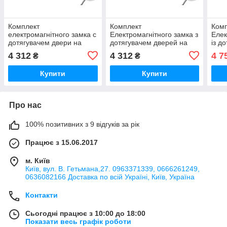
Комплект
Комплект
Ком
електромагнітного замка с
Електромагнітного замка з
Елек
дотягувачем двери на
дотягувачем дверей на
із д
під'ізд, хвіртку. Повний
під'їзд, калітку . Повний
під'ї
4 312
4 312
4 7
₴
₴
набір -комплект.
набір-комплект.
дотя
Повн
Купити
Купити
Про нас
100% позитивних з 9 відгуків за рік
Працює з 15.06.2017
м. Київ
Київ, вул. В. Гетьмана,27. 0963371339, 0666261249,
0636082166 Доставка по всій Україні, Київ, Україна
Контакти
Сьогодні працює з 10:00 до 18:00
Показати весь графік роботи