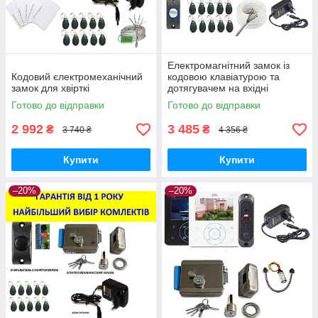
Електромагнітний замок із
Кодовий єлектромеханічний
кодовою клавіатурою та
замок для хвірткі
дотягувачем на вхідні
двері.Повний комплект.
Готово до відправки
Готово до відправки
2 992
3 485
₴
₴
3 740 ₴
4 356 ₴
Купити
Купити
–20%
–20%