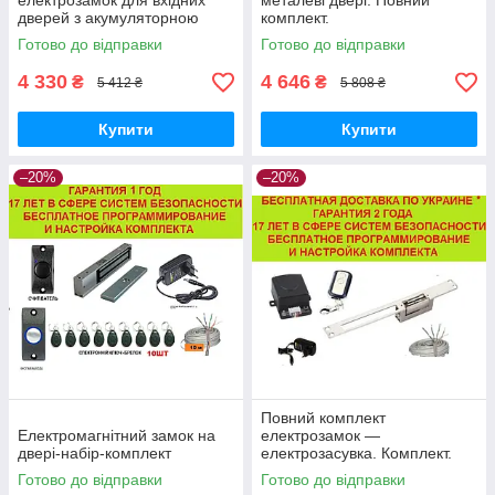
електрозамок для вхідних
металеві двері. Повний
дверей з акумуляторною
комплект.
батареєю
Готово до відправки
Готово до відправки
4 330
4 646
₴
₴
5 412 ₴
5 808 ₴
Купити
Купити
–20%
–20%
Повний комплект
Електромагнітний замок на
електрозамок —
двері-набір-комплект
електрозасувка. Комплект.
Готово до відправки
Готово до відправки