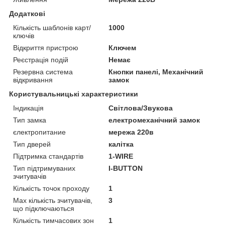
Додаткові
Кількість шаблонів карт/
1000
ключів
Відкриття пристрою
Ключем
Реєстрація подій
Немає
Резервна система
Кнопки панелі, Механічний
відкривання
замок
Користувальницькі характеристики
Індикація
Світлова/Звукова
Тип замка
електромеханічний замок
єлектропитание
мережа 220в
Тип дверей
калітка
Підтримка стандартів
1-WIRE
Тип підтримуваних
I-BUTTON
зчитувачів
Кількість точок проходу
1
Мах кількість зчитувачів,
3
що підключаються
Кількість тимчасових зон
1