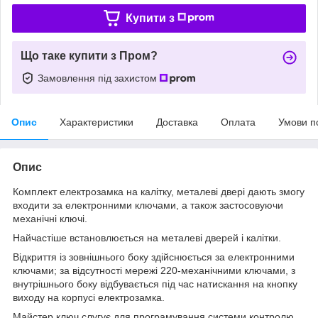
Купити з
Що таке купити з Пром?
Замовлення під захистом
Опис
Характеристики
Доставка
Оплата
Умови п
Опис
Комплект електрозамка на калітку, металеві двері дають змогу
входити за електронними ключами, а також застосовуючи
механічні ключі.
Найчастіше встановлюється на металеві дверей і калітки.
Відкриття із зовнішнього боку здійснюється за електронними
ключами; за відсутності мережі 220-механічними ключами, з
внутрішнього боку відбувається під час натискання на кнопку
виходу на корпусі електрозамка.
Майстер ключ слугує для програмування системи контролю