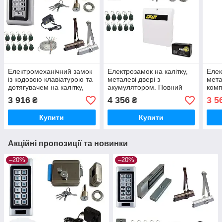
Електромеханічний замок
Електрозамок на калітку,
Елек
із кодовою клавіатурою та
металеві двері з
мета
дотягувачем на калітку,
акумулятором. Повний
комп
металеві двері.Повний
комплект.
3 916
4 356
3 5
₴
₴
комплект.
Купити
Купити
Акційні пропозиції та новинки
–20%
–20%