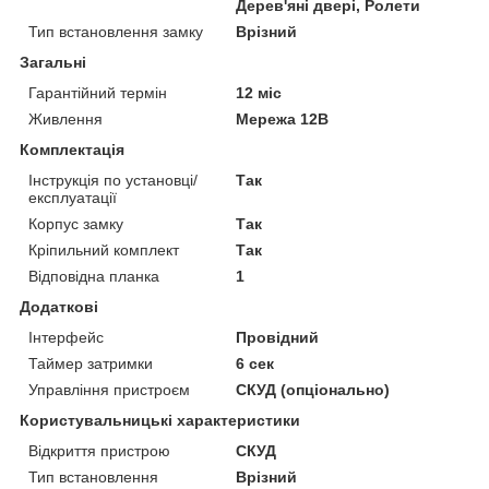
Дерев'яні двері, Ролети
Тип встановлення замку
Врізний
Загальні
Гарантійний термін
12 міс
Живлення
Мережа 12В
Комплектація
Інструкція по установці/
Так
експлуатації
Корпус замку
Так
Кріпильний комплект
Так
Відповідна планка
1
Додаткові
Інтерфейс
Провідний
Таймер затримки
6 сек
Управління пристроєм
СКУД (опціонально)
Користувальницькі характеристики
Відкриття пристрою
СКУД
Тип встановлення
Врізний