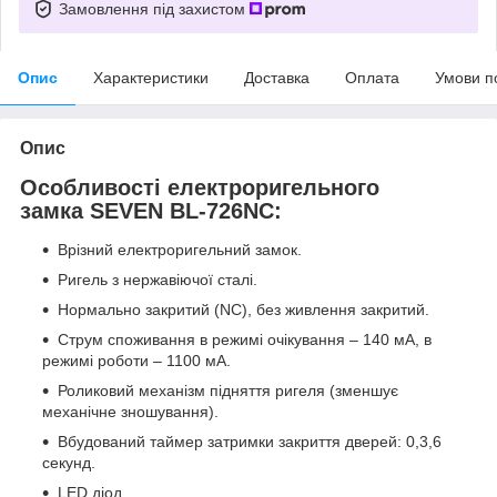
Замовлення під захистом
Опис
Характеристики
Доставка
Оплата
Умови п
Опис
Особливості електроригельного
замка SEVEN BL-726NC:
Врізний електроригельний замок.
Ригель з нержавіючої сталі.
Нормально закритий (NC), без живлення закритий.
Струм споживання в режимі очікування – 140 мА, в
режимі роботи – 1100 мА.
Роликовий механізм підняття ригеля (зменшує
механічне зношування).
Вбудований таймер затримки закриття дверей: 0,3,6
секунд.
LED діод.