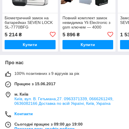
Біометричний замок на
Повний комплект замок
Замо
батарейках SEVEN LOCK
невидимка Yli Electronic з
SEV
SL-7770BFG
gsm ключем — 4000
електроригельний замок
5 214
5 896
1 5
₴
₴
Купити
Купити
Про нас
100% позитивних з 9 відгуків за рік
Працює з 15.06.2017
м. Київ
Київ, вул. В. Гетьмана,27. 0963371339, 0666261249,
0636082166 Доставка по всій Україні, Київ, Україна
Контакти
Сьогодні працює з 09:00 до 19:00
Показати весь графік роботи