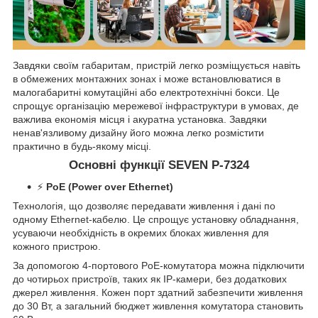
Завдяки своїм габаритам, пристрій легко розміщується навіть
в обмежених монтажних зонах і може встановлюватися в
малогабаритні комутаційні або електротехнічні бокси. Це
спрощує організацію мережевої інфраструктури в умовах, де
важлива економія місця і акуратна установка. Завдяки
ненав'язливому дизайну його можна легко розмістити
практично в будь-якому місці.
Основні функції SEVEN P-7324
⚡
PoE (Power over Ethernet)
Технологія, що дозволяє передавати живлення і дані по
одному Ethernet-кабелю. Це спрощує установку обладнання,
усуваючи необхідність в окремих блоках живлення для
кожного пристрою.
За допомогою 4-портового PoE-комутатора можна підключити
до чотирьох пристроїв, таких як IP-камери, без додаткових
джерел живлення. Кожен порт здатний забезпечити живлення
до 30 Вт, а загальний бюджет живлення комутатора становить