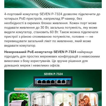
4-портовий комутатор SEVEN P-7324 дозволяє підключити до
чотирьох PoE-пристроїв, наприклад IP-камер, без
необхідності в окремих блоках живлення. Кожен порт може
подавати живлення до 30 Вт, загальна потужність, яку може
видати комутатор, становить 60 Вт. Також можна підключати
пристрої з різною споживаною потужністю, головне — не
перевищувати загальний ліміт по живленню, який може
видавати комутатор.
Некерований PoE-комутатор SEVEN P-7324
найкраще
підходить для простих мережевих конфігурацій з невисокими
вимогами з боку користувачів. Це зручне рішення для
домашніх мереж і невеликих офісів.