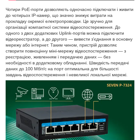
Чотири PoE-порти дозволяють одночасно підключати і живити
до чотирьох IP-камер, що значно знижує витрати на
прокладку окремої електропроводки. Це зручно для
організації компактної системи відеоспостереження. До
одного з двох додаткових Uplink-портів можна підключити
відеореєстратор, а до другого — вивести з'єднання в основну
мережу або інтернет. Таким чином, пристрій дозволяє
створити повноцінну міні-мережу відеоспостереження — з
реєстрацією, живленням і передачею даних — без
необхідності в додатковому обладнанні. Швидкість передачі
даних до 100 Мбіт/с на порт оптимальна для більшості
завдань відеоспостереження і невеликої локальної мережі.