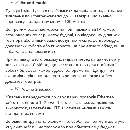
📏
Extend mode
Функція Extend дозволяє збільшити дальність передачі даних і
живлення по Ethernet-кабелю до 250 метрів, що значно
перевищує стандартну межу в 100 метрів.
Цей режим особливо корисний при підключенні IP-камер,
встановлених по периметру будівлі, на віддалених ділянках
території або в інших важкодоступних місцях, де прокладка
додаткових кабелів або використання проміжного обладнання
небажано або неможливо.
При активації цього режиму швидкість передачі даних порту
знизиться до 10 Мбіт/с, що все ж достатньо для стабільної
роботи більшості камер відеоспостереження. Це зручне і
економічне рішення для розширення зони покриття без
додаткових витрат.
💡
PoE по 2 парах
Живлення передається по двох парах проводів Ethernet-
кабелю: контакти 1, 2 «+», 3, 6 «–». Така схема дозволяє
використовувати кабель UTP з чотирма жилами замість
стандартних восьми.
Це рішення зручне та економічне, особливо при монтажі в уже
існуючих кабельних трасах або при обмеженому бюджеті.