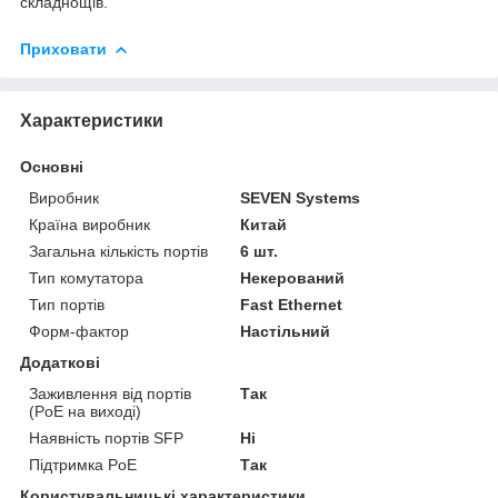
складнощів.
Приховати
Характеристики
Основні
Виробник
SEVEN Systems
Країна виробник
Китай
Загальна кількість портів
6 шт.
Тип комутатора
Некерований
Тип портів
Fast Ethernet
Форм-фактор
Настільний
Додаткові
Заживлення від портів
Так
(PoE на виході)
Наявність портів SFP
Ні
Підтримка PoE
Так
Користувальницькі характеристики