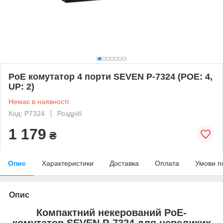
PoE комутатор 4 порти SEVEN P-7324 (POE: 4,
UP: 2)
Немає в наявності
Код: P7324
Роздріб
1 179
₴
Опис
Характеристики
Доставка
Оплата
Умови п
Опис
Компактний некерований PoE-
комутатор SEVEN P-7324 для невеликих