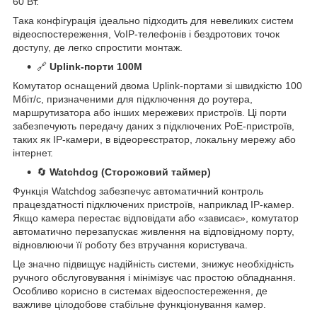
60 Вт.
Така конфігурація ідеально підходить для невеликих систем
відеоспостереження, VoIP-телефонів і бездротових точок
доступу, де легко спростити монтаж.
🔗
Uplink-порти 100М
Комутатор оснащений двома Uplink-портами зі швидкістю 100
Мбіт/с, призначеними для підключення до роутера,
маршрутизатора або інших мережевих пристроїв. Ці порти
забезпечують передачу даних з підключених PoE-пристроїв,
таких як IP-камери, в відеореєстратор, локальну мережу або
інтернет.
🔄
Watchdog (Сторожовий таймер)
Функція Watchdog забезпечує автоматичний контроль
працездатності підключених пристроїв, наприклад IP-камер.
Якщо камера перестає відповідати або «зависає», комутатор
автоматично перезапускає живлення на відповідному порту,
відновлюючи її роботу без втручання користувача.
Це значно підвищує надійність системи, знижує необхідність
ручного обслуговування і мінімізує час простою обладнання.
Особливо корисно в системах відеоспостереження, де
важливе цілодобове стабільне функціонування камер.