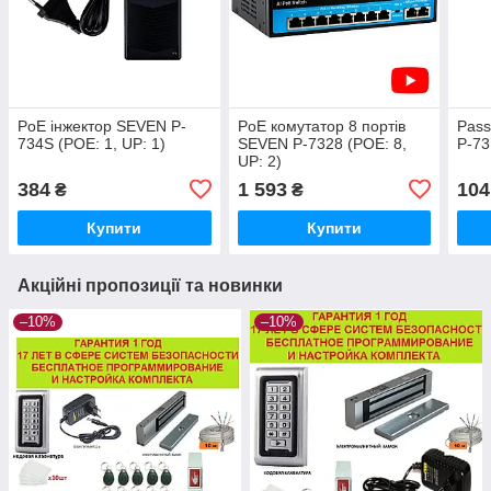
PoE інжектор SEVEN P-
PoE комутатор 8 портів
Pass
734S (POE: 1, UP: 1)
SEVEN P-7328 (POE: 8,
P-73
UP: 2)
384
1 593
104
₴
₴
Купити
Купити
Акційні пропозиції та новинки
–10%
–10%