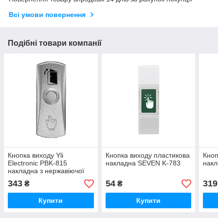
Всі умови повернення
Подібні товари компанії
Кнопка виходу Yli
Кнопка виходу пластикова
Кноп
Electronic PBK-815
накладна SEVEN K-783
нак
накладна з нержавіючої
сталі
343
54
319
₴
₴
Купити
Купити