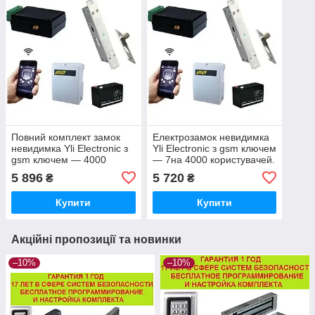
Повний комплект замок
Електрозамок невидимка
невидимка Yli Electronic з
Yli Electronic з gsm ключем
gsm ключем — 4000
— 7на 4000 користувачей.
електроригельний замок
5 896
5 720
₴
₴
Купити
Купити
Акційні пропозиції та новинки
–10%
–10%