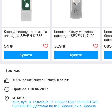
Кнопка виходу пластикова
Кнопка виходу металева
Кноп
накладна SEVEN K-783
накладна SEVEN K-7492
безк
накл
749
54
319
685
₴
₴
Купити
Купити
Про нас
100% позитивних з 9 відгуків за рік
Працює з 15.06.2017
м. Київ
Київ, вул. В. Гетьмана,27. 0963371339, 0666261249,
0636082166 Доставка по всій Україні, Київ, Україна