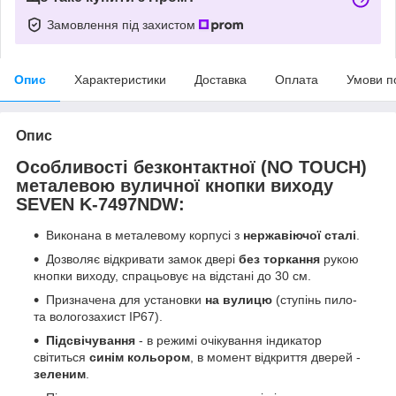
Замовлення під захистом
Опис
Характеристики
Доставка
Оплата
Умови п
Опис
Особливості безконтактної (NO TOUCH)
металевою вуличної кнопки виходу
SEVEN K-7497NDW:
Виконана в металевому корпусі з
нержавіючої сталі
.
Дозволяє відкривати замок двері
без торкання
рукою
кнопки виходу, спрацьовує на відстані до 30 см.
Призначена для установки
на вулицю
(ступінь пило-
та вологозахист IP67).
Підсвічування
- в режимі очікування індикатор
світиться
синім кольором
, в момент відкриття дверей -
зеленим
.