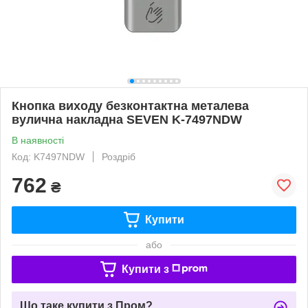
Кнопка виходу безконтактна металева
вулична накладна SEVEN K-7497NDW
В наявності
Код: K7497NDW
Роздріб
762
₴
Купити
або
Купити з
Що таке купити з Пром?