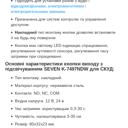
Підходить для установки разом з аудіо і
відеодомофонами
,
електромагнітними і
електроригельними замками
.
Призначена для систем контролю та управління
доступом.
Накладний
тип монтажу кнопки дозволяє встановити
її на будь-яку поверхню.
Кнопка має світлову LED індикацію спрацювання,
регулювання чутливості сенсора, регулювання часу
затримки при спрацюванні.
Основні характеристики кнопки виходу з
підсвічуванням SEVEN K-7497NDW для СКУД:
Тип монтажу: накладний.
Матеріал корпусу: нержавіюча сталь.
Контакти: NO, NC, COM.
Вхідна напруга: 12 В, 24 в
Час затримки: користувацьке 0,3-30 с.
Чутливість: налаштовувана 3-30 см.
Розмір: 80х32х23 мм.