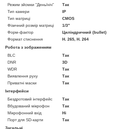
Режим зйомки "День/ніч"
Так
Тип камери
IP
Тип матриці
CMOS
Фізичний розмір матриці
1/3"
Форм-фактор
Циліндричний (bullet)
Формат стиснення
H. 265, H. 264
Робота з зображенням
BLC
Так
DNR
3D
WDR
Так
Виявлення руху
Так
Приватні маски
Так
Інтерфейси
Бездротовий інтерфейс
Так
Вбудований мікрофон
Так
Мікрофонний вхід
Ні
Порт для SD-карти
Так
Загальні