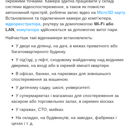
окремими точками. Камера здатна працювати у складі
системи відеоспостереження, а також як повністю
автономний пристрій, роблячи запис відео на
MicroSD карту
.
Встановлення та підключення камери до комп'ютера,
відеореєстратора
, роутеру за домопомогою
Wi-Fi або
LAN
,
комутатора
здійснюється за допомогою витої пари.
Найчастіше такі відеокамери встановлюють:
У дворі на ділянці, на дачі, в межах приватного або
багатоквартирного будинку.
У під'їзді, у ліфті, сходовому майданчику над вхідними
дверима, на вході або в окремій кімнаті квартири.
В офісах, банках, на парковках для зовнішнього
спостереження за машиною.
У дитячому садку, школі, університеті.
У супермаркетах і магазинах для спостереження за
касиром або торговельних залах, в окремих кіосках.
У гаражах, СТО, мийках.
На складах, на будівництві, на заводах, фабриках і
цехах і т. д.