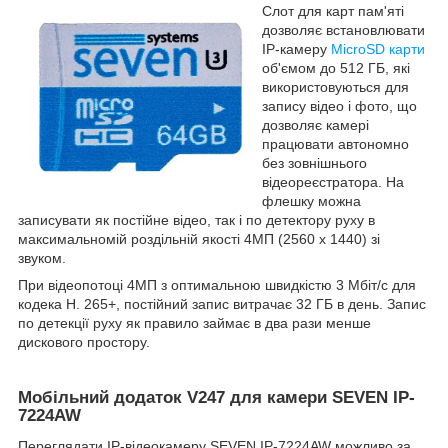
Слот для карт пам'яті
дозволяє встановлювати
IP-камеру
MicroSD карти
об'ємом до 512 ГБ, які
використовуються для
запису відео і фото, що
дозволяє камері
працювати автономно
без зовнішнього
відеореєстратора. На
флешку можна
записувати як постійне відео, так і по детектору руху в
максимальномій роздільній якості 4МП (2560 x 1440) зі
звуком.
При відеопотоці 4МП з оптимальною швидкістю 3 Мбіт/с для
кодека H. 265+, постійний запис витрачає 32 ГБ в день. Запис
по детекції руху як правило займає в два рази менше
дискового простору.
Мобільний додаток V247 для камери SEVEN IP-
7224AW
Переглядати IP-відеокамеру SEVEN IP-7224AW можливо за