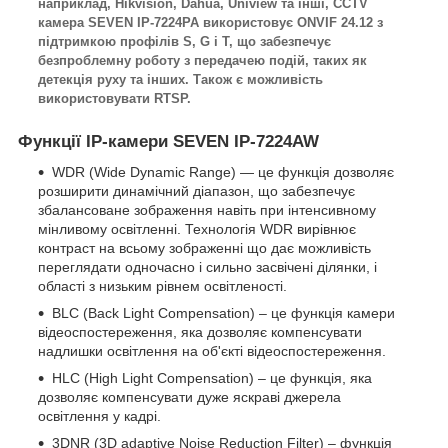
наприклад, Hikvision, Dahua, Uniview та інші, CCTV
камера SEVEN IP-7224PA
використовує ONVIF 24.12 з
підтримкою профілів S, G і T, що забезпечує
безпроблемну роботу з передачею подій, таких як
детекція руху та інших. Також є можливість
використовувати RTSP.
Функції IP-камери SEVEN IP-7224AW
WDR (Wide Dynamic Range) — це функція дозволяє
розширити динамічний діапазон, що забезпечує
збалансоване зображення навіть при інтенсивному
мінливому освітленні. Технологія WDR вирівнює
контраст на всьому зображенні що дає можливість
переглядати одночасно і сильно засвічені ділянки, і
області з низьким рівнем освітленості.
BLC (Back Light Compensation) – це функція камери
відеоспостереження, яка дозволяє компенсувати
надлишки освітлення на об'єкті відеоспостереження.
HLC (High Light Compensation) – це функція, яка
дозволяє компенсувати дуже яскраві джерела
освітлення у кадрі.
3DNR (3D adaptive Noise Reduction Filter) – функція