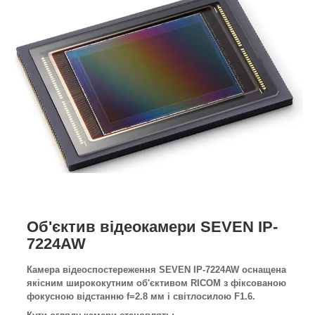
Об'єктив відеокамери SEVEN IP-
7224AW
Камера відеоспостереження SEVEN IP-7224AW оснащена
якісним ширококутним об'єктивом RICOM з фіксованою
фокусною відстанню f=2.8 мм і світлосилою F1.6.