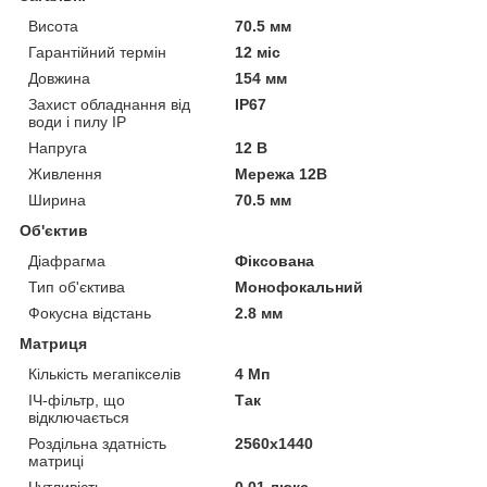
Висота
70.5 мм
Гарантійний термін
12 міс
Довжина
154 мм
Захист обладнання від
IP67
води і пилу IP
Напруга
12 В
Живлення
Мережа 12В
Ширина
70.5 мм
Об'єктив
Діафрагма
Фіксована
Тип об'єктива
Монофокальний
Фокусна відстань
2.8 мм
Матриця
Кількість мегапікселів
4 Мп
ІЧ-фільтр, що
Так
відключається
Роздільна здатність
2560х1440
матриці