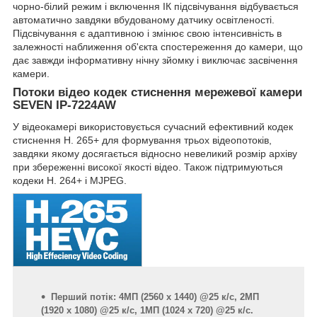
чорно-білий режим і включення ІК підсвічування відбувається
автоматично завдяки вбудованому датчику освітленості.
Підсвічування є адаптивною і змінює свою інтенсивність в
залежності наближення об'єкта спостереження до камери, що
дає завжди інформативну нічну зйомку і виключає засвічення
камери.
Потоки відео кодек стиснення мережевої камери
SEVEN IP-7224AW
У відеокамері використовується сучасний ефективний кодек
стиснення H. 265+ для формування трьох відеопотоків,
завдяки якому досягається відносно невеликий розмір архіву
при збереженні високої якості відео. Також підтримуються
кодеки H. 264+ і MJPEG.
Перший потік: 4МП (2560 x 1440) @25 к/с, 2МП
(1920 x 1080) @25 к/с, 1МП (1024 x 720) @25 к/с.