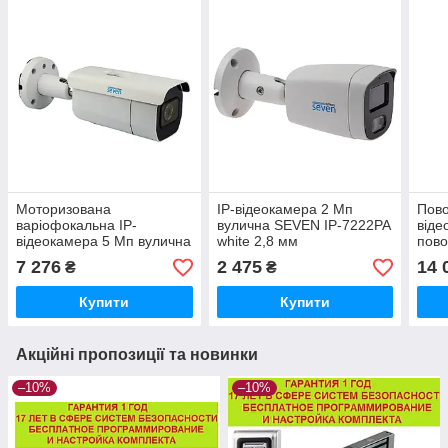
Моторизована
IP-відеокамера 2 Мп
Пово
варіофокальна IP-
вулична SEVEN IP-7222PA
віде
відеокамера 5 Мп вулична
white 2,8 мм
пово
SEVEN IP-7245P-MV PRO
7275
7 276
2 475
14 
₴
₴
2,7-13,5 мм
Купити
Купити
Акційні пропозиції та новинки
–10%
–10%