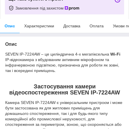
Замовлення під захистом
Опис
Характеристики
Доставка
Оплата
Умови п
Опис
SEVEN IP-7224AW – це циліндрична 4-х мегапіксельна
Wi-Fi
IP-відеокамера з вбудованим активним мікрофоном та
інфрачервоною підсвіткою, призначена для роботи як зовні,
так і всередині приміщень.
Застосування камери
відеоспостереження SEVEN IP-7224AW
Камера SEVEN IP-7224AW є універсальним пристроєм і може
бути застосована як для житлових приміщень для
домашнього спостереження, так і для будь-якого типу
комерційної або промислової нерухомості, для
спостереження за периметром, зоною, що охороняється або