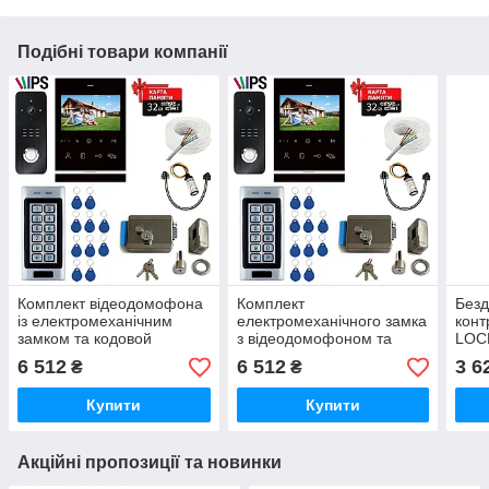
Подібні товари компанії
Комплект відеодомофона
Комплект
Безд
із електромеханічним
електромеханічного замка
конт
замком та кодовой
з відеодомофоном та
LOCK
панелью.Повний
кодовой панельюдля
6 512
6 512
3 6
₴
₴
комплект.
хвіртки, вхідних дверей.
Купити
Купити
Акційні пропозиції та новинки