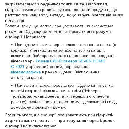
закривати замок
з будь-якої точки світу.
Наприклад,
відкрити замок для родича, кур'єра, доставки продуктів, що
раптово приїхав, або у випадку, якщо забули брелок від замку
в квартирі.
Завдяки тому, що модуль працює як частина екосистеми
розумного будинку, ви можете створювати різні
розумні
сценарії.
Наприклад:
При відкритті замка через шлюз - включення світла (в
коридорі, у певних кімнатах або по всій квартирі),
включення бойлера для нагрівання води, переведення
відеокамери
Розумна Wi-Fi камера SEVEN HOME
С-7021
у приватний режим, переведення
відеодомофона
в режим «Дома» (відключення
автовідповідача).
При закритті замка через шлюз - відключення світла
по всій квартирі, відключення техніки (бойлера,
телевізора, кондиціонера та ін. техніки, включеної в
розетку), вихід з приватного режиму відеокамери і вихід
домофону з режиму «Дома».
Зверніть увагу, що сценарії працюватимуть при відкритті/
закритті замка через шлюз,
при керуванні через брелок -
сценарії не включаються.