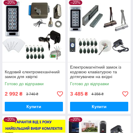
–20%
–20%
Електромагнітний замок із
Кодовий єлектромеханічний
кодовою клавіатурою та
замок для хвірткі
дотягувачем на вхідні
двері.Повний комплект.
Готово до відправки
Готово до відправки
2 992
3 485
₴
₴
3 740 ₴
4 356 ₴
Купити
Купити
–20%
–20%