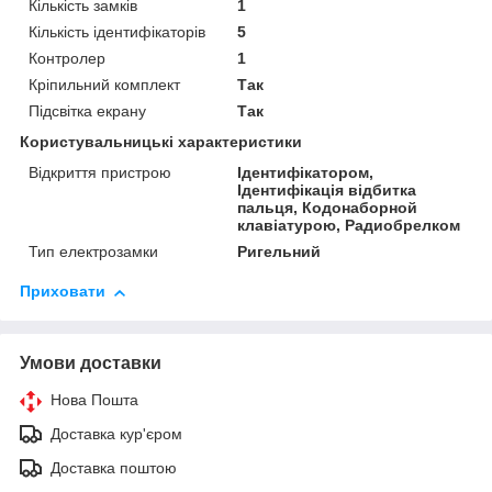
Кількість замків
1
Кількість ідентифікаторів
5
Контролер
1
Кріпильний комплект
Так
Підсвітка екрану
Так
Користувальницькі характеристики
Відкриття пристрою
Ідентифікатором,
Ідентифікація відбитка
пальця, Кодонаборной
клавіатурою, Радиобрелком
Тип електрозамки
Ригельний
Приховати
Умови доставки
Нова Пошта
Доставка кур'єром
Доставка поштою