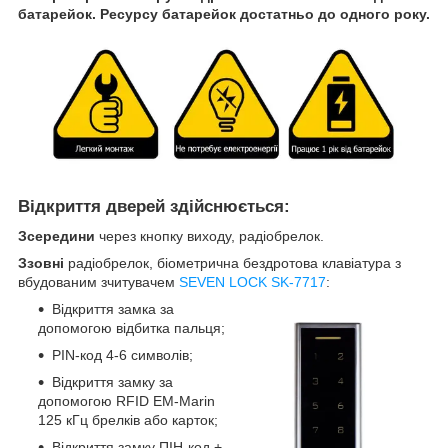
батарейок. Ресурсу батарейок достатньо до одного року.
Відкриття дверей здійснюється:
Зсередини
через кнопку виходу, радіобрелок.
Ззовні
радіобрелок, біометрична бездротова клавіатура з
вбудованим зчитувачем
SEVEN LOCK SK-7717
:
Відкриття замка за
допомогою відбитка пальця;
PIN-код 4-6 символів;
Відкриття замку за
допомогою RFID EM-Marin
125 кГц брелків або карток;
Відкриття замку ПІН-код +