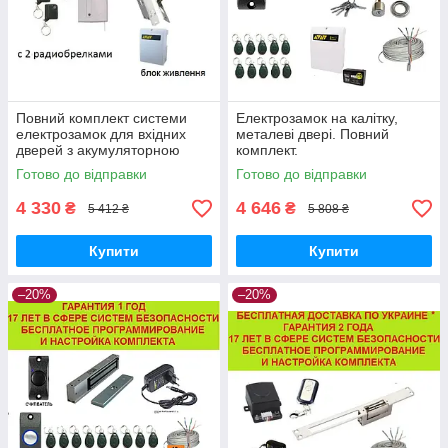
Повний комплект системи
Електрозамок на калітку,
електрозамок для вхідних
металеві двері. Повний
дверей з акумуляторною
комплект.
батареєю
Готово до відправки
Готово до відправки
4 330
4 646
₴
₴
5 412 ₴
5 808 ₴
Купити
Купити
–20%
–20%