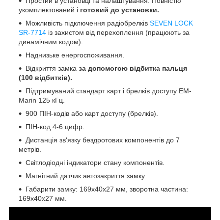
Простий в установці та налаштування. Повністю
укомплектований і
готовий до установки.
Можливість підключення радіобрелків
SEVEN LOCK
SR-7714
із захистом від перехоплення (працюють за
динамічним кодом).
Наднизьке енергоспоживання.
Відкриття замка
за допомогою відбитка пальця
(100 відбитків).
Підтримуваний стандарт карт і брелків доступу EM-
Marin 125 кГц.
900 ПІН-кодів або карт доступу (брелків).
ПІН-код 4-6 цифр.
Дистанція зв'язку бездротових компонентів до 7
метрів.
Світлодіодні індикатори стану компонентів.
Магнітний датчик автозакриття замку.
Габарити замку: 169х40х27 мм, зворотна частина:
169х40х27 мм.