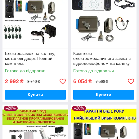
Електрозамок на калітку,
Комплект
металеві двері. Повний
електромеханічного замка із
комплект.
відеодомофоном на калітку
Готово до відправки
Готово до відправки
2 992
6 054
₴
₴
3 740 ₴
7 568 ₴
Купити
Купити
–20%
–20%