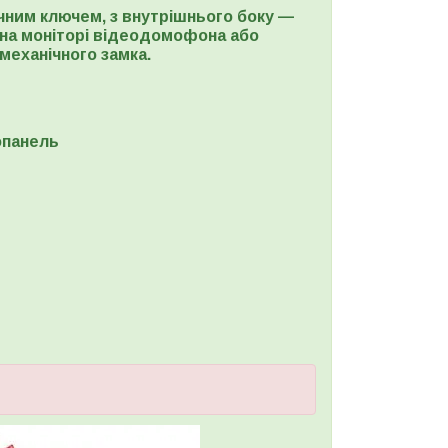
чним ключем, з внутрішнього боку —
 на моніторі відеодомофона або
механічного замка.
опанель