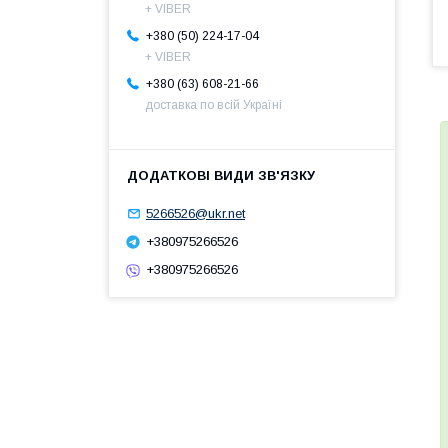
+ VIBER
+380 (50) 224-17-04
+ VIBER
+380 (63) 608-21-66
доставка по всій Україні
5266526@ukr.net
+380975266526
+380975266526