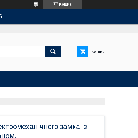
Кошик
6
Кошик
ктромеханічного замка із
оном.